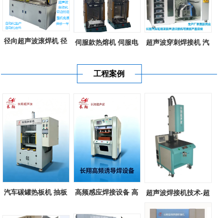
径向超声波滚焊机 径
伺服款热熔机 伺服电
超声波穿刺焊接机 汽
向超声波滚...
机控制款塑...
车轮罩超声...
工程案例
汽车碳罐热板机 抽板
高频感应焊接设备 高
超声波焊接机技术-超
式热熔机 塑...
频诱导感应...
声波塑料焊...